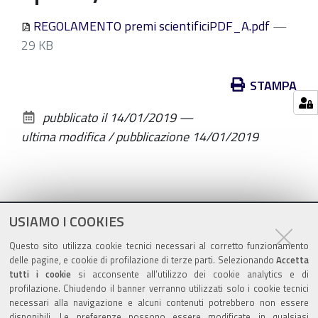
REGOLAMENTO premi scientificiPDF_A.pdf
—
29 KB
Azioni
STAMPA
sul
pubblicato il
14/01/2019
—
documento
ultima modifica / pubblicazione
14/01/2019
USIAMO I COOKIES
Questo sito utilizza cookie tecnici necessari al corretto funzionamento
delle pagine, e cookie di profilazione di terze parti. Selezionando
Accetta
tutti i cookie
si acconsente all’utilizzo dei cookie analytics e di
profilazione. Chiudendo il banner verranno utilizzati solo i cookie tecnici
necessari alla navigazione e alcuni contenuti potrebbero non essere
Azienda Ospedaliero-Universitaria
disponibili. Le preferenze possono essere modificate in qualsiasi