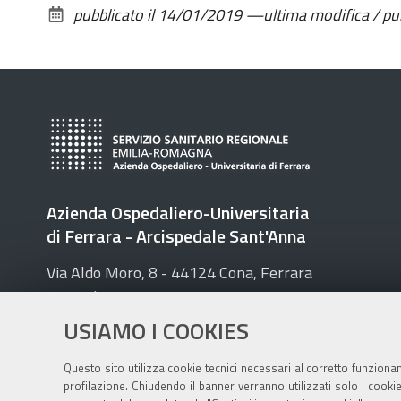
pubblicato il
14/01/2019
—
ultima modifica / p
Azienda Ospedaliero-Universitaria
di Ferrara
- Arcispedale Sant'Anna
Via Aldo Moro, 8 - 44124 Cona, Ferrara
Centralino 0532 236.111 - Fax 0532 236650
P.I. 01295950388 - PEC:
protocollo@pec.ospfe.it
USIAMO I COOKIES
Questo sito utilizza cookie tecnici necessari al corretto funziona
profilazione. Chiudendo il banner verranno utilizzati solo i cook