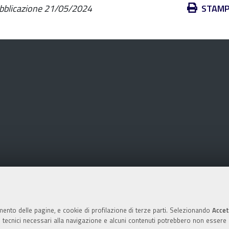
Azioni
ubblicazione
21/05/2024
STAM
sul
documento
mento delle pagine, e cookie di profilazione di terze parti. Selezionando
Accet
ie tecnici necessari alla navigazione e alcuni contenuti potrebbero non essere