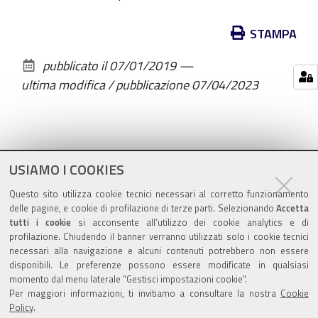
Azioni
STAMPA
sul
pubblicato il
07/01/2019
—
documento
ultima modifica / pubblicazione
07/04/2023
USIAMO I COOKIES
Questo sito utilizza cookie tecnici necessari al corretto funzionamento
delle pagine, e cookie di profilazione di terze parti. Selezionando
Accetta
tutti i cookie
si acconsente all’utilizzo dei cookie analytics e di
profilazione. Chiudendo il banner verranno utilizzati solo i cookie tecnici
necessari alla navigazione e alcuni contenuti potrebbero non essere
Azienda Ospedaliero-Universitaria
disponibili. Le preferenze possono essere modificate in qualsiasi
di Ferrara
- Arcispedale Sant'Anna
momento dal menu laterale "Gestisci impostazioni cookie".
Per maggiori informazioni, ti invitiamo a consultare la nostra
Cookie
Via Aldo Moro, 8 - 44124 Cona, Ferrara
Policy
.