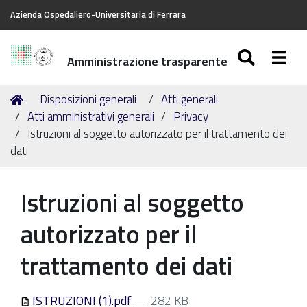
Azienda Ospedaliero-Universitaria di Ferrara
SEARC
Togg
Amministrazione trasparente
Tu
Home
Disposizioni generali
Atti generali
sei
Atti amministrativi generali
Privacy
qui:
Istruzioni al soggetto autorizzato per il trattamento dei
dati
Istruzioni al soggetto
autorizzato per il
trattamento dei dati
ISTRUZIONI (1).pdf
— 282 KB