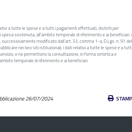
ivi a tutte le spese e a tutti i pagamenti effettuati, distinti per
 di spesa sostenuta, all’ambito temporale di riferimento e ai beneficiari. 
, successivamente modificato dall’art. 33, comma 1-a, D.Lgs. n. 97 de
are nei loro siti istituzionali, i dati relativi a tutte le spese e a tutti
 servizio, e ne permettono la consultazione, in forma sintetica e
’ambito temporale di riferimento e ai beneficiari.
Azioni
ubblicazione
26/07/2024
STAM
sul
documento